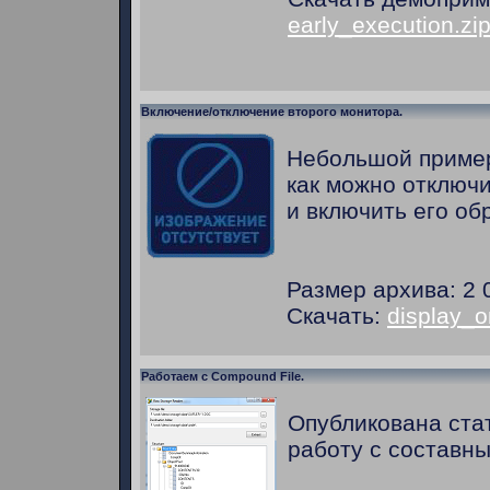
early_execution.zi
Включение/отключение второго монитора.
Небольшой приме
как можно отключ
и включить его об
Размер архива: 2 
Скачать:
display_o
Работаем с Compound File.
Опубликована ста
работу с составн