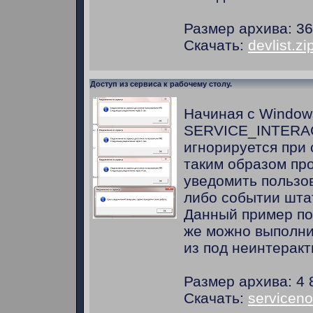
Размер архива: 36
Скачать:
devlist.zi
Доступ из сервиса к рабочему столу.
Начиная с Windows
SERVICE_INTER
игнорируется при 
таким образом пр
уведомить пользов
либо событии шт
Данный пример пок
же можно выполни
из под неинтеракт
Размер архива: 4 
Скачать:
servicenot