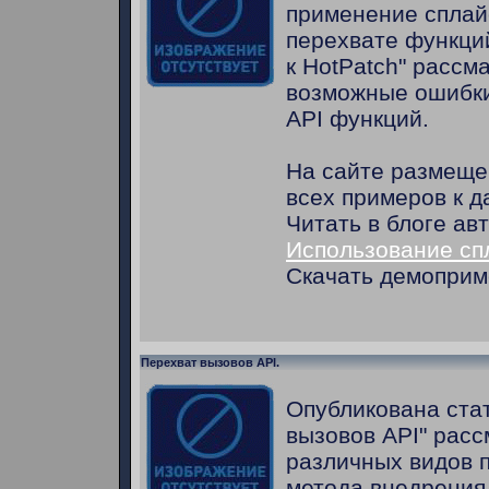
применение сплай
перехвате функци
к HotPatch" расс
возможные ошибки
API функций.
На сайте размеще
всех примеров к д
Читать в блоге ав
Использование сп
Скачать демопри
Перехват вызовов API.
Опубликована ста
вызовов API" рас
различных видов п
метода внедрения 