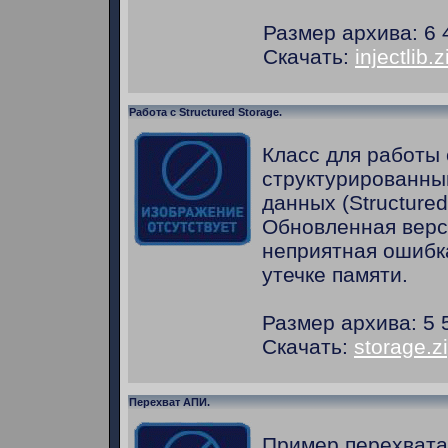
Размер архива: 6 
Скачать:
injectlib.z
Работа с Structured Storage.
Класс для работы 
структурированн
данных (Structured
Обновленная верс
неприятная ошибк
утечке памяти.
Размер архива: 5 
Скачать:
storage.z
Перехват АПИ.
Пример перехвата