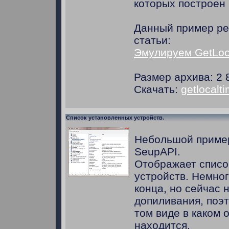
которых построен 
Данный пример ре
статьи:
Эмулируем GetLoc
Размер архива: 2 
Скачать:
getlocalti
Список установленных устройств.
Небольшой приме
SeupAPI.
Отображает списо
устройств. Немно
конца, но сейчас 
допиливания, поэ
том виде в каком 
находится.