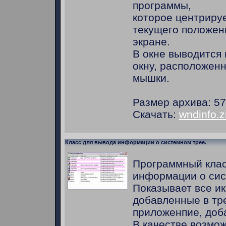
программы,
которое центриру
текущего положен
экране.
В окне выводится
окну, расположен
мышки.
Размер архива: 57
Скачать:
wndinfo.z
Класс для вывода информации о системном трее.
Программный клас
информации о сис
Показывает все ик
добавленные в тре
приложенпие, доб
В качестве возмож