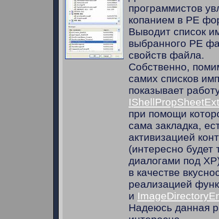
программистов у
копанием в РЕ фо
Выводит список им
выбранного РЕ фа
свойств файла.
Собственно, поми
самих списков имп
показывает работу
IShellPropSheetEx
при помощи котор
сама закладка, ес
активизацией кон
(интересно будет 
диалогами под ХР)
в качестве вкуснос
реализацией фун
и
ImageDirectoryEn
Надеюсь данная р