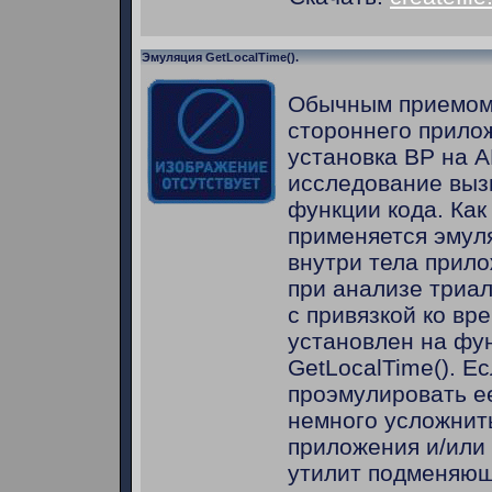
Эмуляция GetLocalTime().
Обычным приемом
стороннего прилож
установка BP на A
исследование вы
функции кода. Как
применяется эмул
внутри тела прил
при анализе триа
с привязкой ко вр
установлен на фу
GetLocalTime(). Е
проэмулировать е
немного усложнит
приложения и/или 
утилит подменяющ