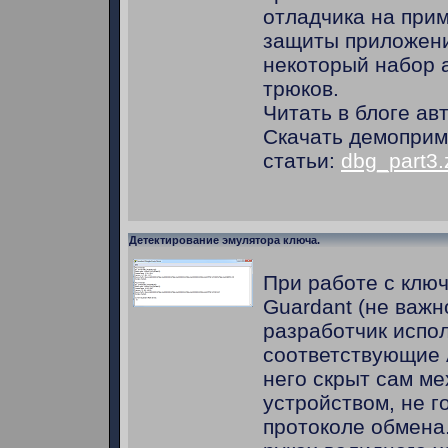
отладчика на при
защиты приложени
некоторый набор 
трюков.
Читать в блоге ав
Скачать демоприме
статьи:
dbg_part3.
Детектирование эмулятора ключа.
При работе с клю
Guardant (не важн
разработчик испо
соответствующие A
него скрыт сам м
устройством, не г
протоколе обмена.