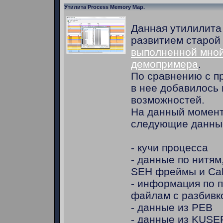
Утилита Process Memory Map.
Данная утилилита
развитием старой
выполненной мной
демопримера
.
По сравнению с 
в нее добавилось
возможностей.
На данный момент
следующие данны
- кучи процесса
- данные по нитям,
SEH фреймы и Cal
- информация по 
файлам с разбивк
- данные из PEB
- данные из KUS