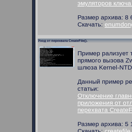
эмуляторов ключа
Размер архива: 8 
Скачать:
enumdong
Уход от перехвата CreateFile().
Пример рализует 
прямого вызова Zw
шлюза Kernel-NTD
Данный пример ре
статьи:
Отключение главн
приложения от отл
перехвата CreateFi
Размер архива: 5 
Скачать:
createfile