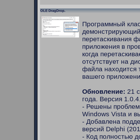
OLE DragDrop.
Программный кла
демонстрирующий
перетаскивания ф
приложения в про
когда перетаскив
отсутствует на дис
файла находится 
вашего приложени
Обновление:
21 с
года. Версия 1.0.4
- Решены проблем
Windows Vista и в
- Добавлена подд
версий Delphi (20
- Код полностью 