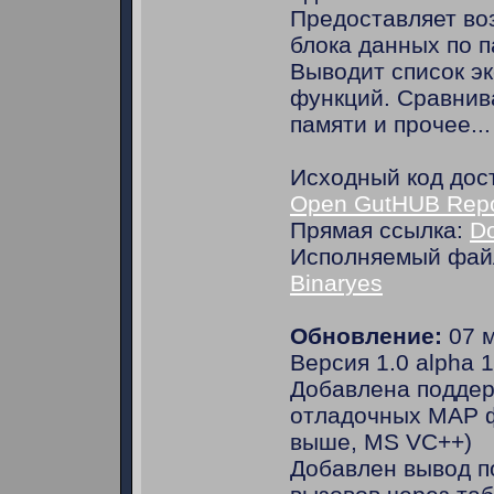
Предоставляет во
блока данных по п
Выводит список э
функций. Сравнив
памяти и прочее...
Исходный код дос
Open GutHUB Repo
Прямая ссылка:
D
Исполняемый фай
Binaryes
Обновление:
07 м
Версия 1.0 alpha 
Добавлена поддер
отладочных МАР ф
выше, MS VC++)
Добавлен вывод п