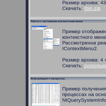
Размер архива: 43
Скачать:
rbin.zip
Работа с системным контекстным меню.
Пример отображен
контекстного меню
Рассмотренна ре
IContextMenu2.
Размер архива: 4 
Скачать:
syspopup
Информация о процессах.
Пример получени
процессах на осн
NtQuerySystemInfo