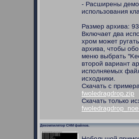
- Расширены дем
использования кл
Размер архива: 93
Включает два исп
хром может ругать
архива, чтобы обо
меню выбрать "Ke
второй вариант ар
исполняемых файл
исходники.
Скачать с пример
fwoledragdrop.zip
Скачать только ис
fwoledragdrop_noe
Декомпилятор CHM файлов.
Небольшой приме