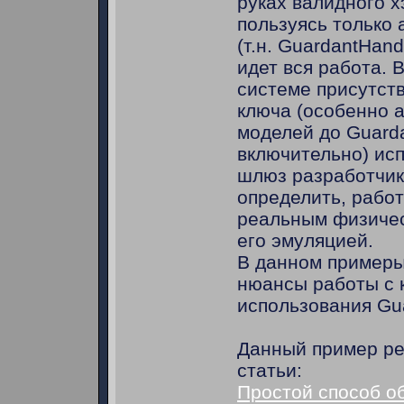
руках валидного х
пользуясь только
(т.н. GuardantHan
идет вся работа. 
системе присутст
ключа (особенно 
моделей до Guardan
включительно) ис
шлюз разработчик
определить, работ
реальным физичес
его эмуляцией.
В данном пример
нюансы работы с 
использования Gu
Данный пример ре
статьи:
Простой способ о