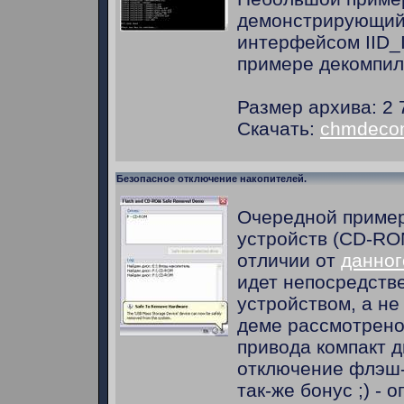
демонстрирующий
интерфейсом IID_
примере декомпи
Размер архива: 2 
Скачать:
chmdecom
Безопасное отключение накопителей.
Очередной приме
устройств (СD-ROM
отличии от
данног
идет непосредств
устройством, а не
деме рассмотрено
привода компакт д
отключение флэш-
так-же бонус ;) - 