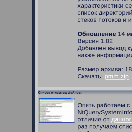
характеристики се
список директорий
стеков потоков и и
Обновление
14 ма
Версия 1.02
Добавлен вывод ку
накже информации
Размер архива: 18
Скачать:
pmm.zip
Список открытых файлов.
Опять работаем с
NtQuerySystemInfo
отличие от
данног
раз получаем спи