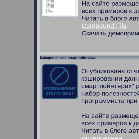
На сайте размеще
всех примеров к д
Читать в блоге ав
Compound File
Скачать демопри
Кэширование и смартпойнтеры.
Опубликована стат
кэшировании данн
смартпойнтерах"
набор полезносте
программиста при
На сайте размеще
всех примеров к д
Читать в блоге ав
кэшировании