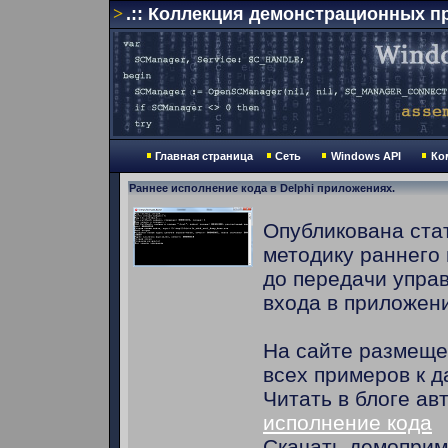
>
.:: Коллекция демонстрационных пр
Главная страница
Сеть
Windows API
Ко
Раннее исполнение кода в Delphi приложениях.
Опубликована ста
методику раннего
до передачи управ
входа в приложен
На сайте размеще
всех примеров к д
Читать в блоге ав
исполнение кода
Скачать демоприм